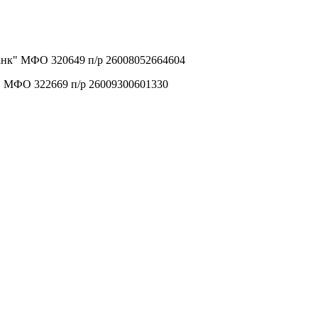
анк" МФО 320649 п/р 26008052664604
" МФО 322669 п/р 26009300601330