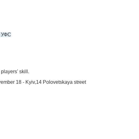
к УФС
layers' skill.
vember 18 - Kyiv,14 Polovetskaya street