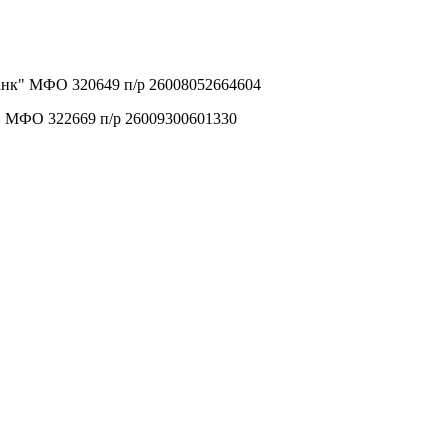
анк" МФО 320649 п/р 26008052664604
" МФО 322669 п/р 26009300601330