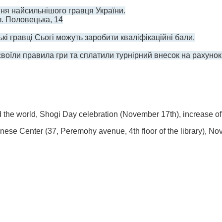
ення найсильнішого гравця України.
ул. Половецька, 14
ькі гравці Сьогі можуть заробити кваліфікаційні бали.
асвоїли правила гри та сплатили турнірний внесок на рахуно
d the world,
Shogi Day
celebration (November 17th), increase of p
ese Center (37, Peremohy avenue, 4th floor of the library), No