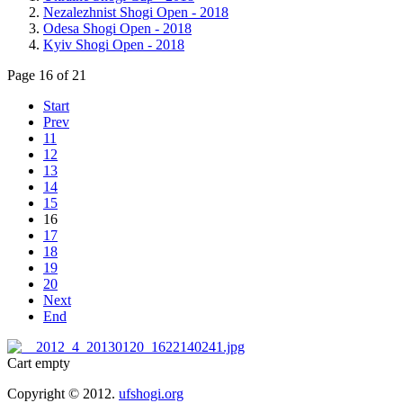
Nezalezhnist Shogi Open - 2018
Odesa Shogi Open - 2018
Kyiv Shogi Open - 2018
Page 16 of 21
Start
Prev
11
12
13
14
15
16
17
18
19
20
Next
End
Cart empty
Copyright © 2012.
ufshogi.org