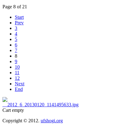
Page 8 of 21
Start
Prev
3
4
5
6
7
8
9
10
11
12
Next
End
Cart empty
Copyright © 2012.
ufshogi.org