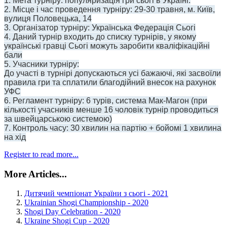
1. Мета турніру: популяризація гри сьогі в Україні.
2. Місце і час проведення турніру: 29-30 травня, м. Київ,
вулиця Половецька, 14
3. Організатор турніру: Українська Федерація Сьогі
4. Даний турнір входить до списку турнірів, у якому
українські гравці Сьогі можуть заробити кваліфікаційні
бали
5. Учасники турніру:
До участі в турнірі допускаються усі бажаючі, які засвоїли
правила гри та сплатили благодійний внесок на рахунок
УФС
6. Регламент турніру: 6 турів, система Мак-Магон (при
кількості учасників менше 16 чоловік турнір проводиться
за швейцарською системою)
7. Контроль часу: 30 хвилин на партію + бойомі 1 хвилина
на хід
Register to read more...
More Articles...
Дитячий чемпіонат України з сьогі - 2021
Ukrainian Shogi Championship - 2020
Shogi Day Celebration - 2020
Ukraine Shogi Cup - 2020